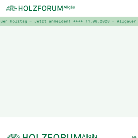
er Holztag – Jetzt anmelden! ++++
11.08.2028 – Allgäuer H
NE