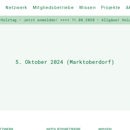
Netzwerk
Mitgliedsbetriebe
Wissen
Projekte
A
olztag – Jetzt anmelden! ++++
11.08.2028 – Allgäuer Holzt
5. Oktober 2024 (Marktoberdorf)
TZWERK
MITGLIEDSBETRIEBE
WISSEN