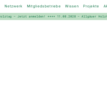
Netzwerk
Mitgliedsbetriebe
Wissen
Projekte
A
ztag – Jetzt anmelden! ++++
11.08.2028 – Allgäuer Holztag