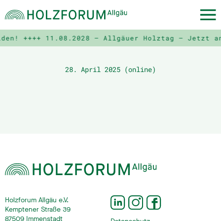
lden! ++++
11.08.2028 – Allgäuer Holztag – Jetzt a
28. April 2025 (online)
Holzforum Allgäu e.V.
Kemptener Straße 39
87509 Immenstadt