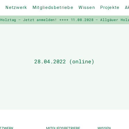
Netzwerk
Mitgliedsbetriebe
Wissen
Projekte
A
olztag – Jetzt anmelden! ++++
11.08.2028 – Allgäuer Holzt
28.04.2022 (online)
TZWERK
MITGLIEDSBETRIEBE
WISSEN