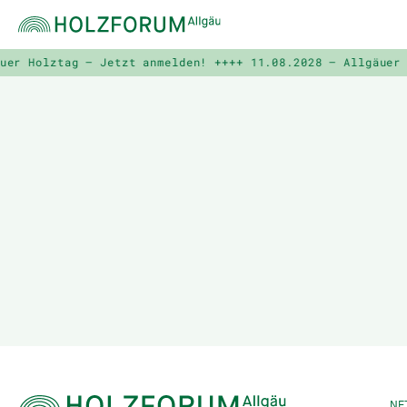
er Holztag – Jetzt anmelden! ++++
11.08.2028 – Allgäuer H
NE