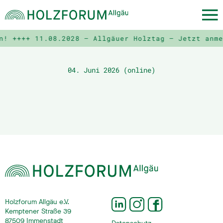
n! ++++
11.08.2028 – Allgäuer Holztag – Jetzt anme
04. Juni 2026 (online)
Holzforum Allgäu e.V.
Kemptener Straße 39
87509 Immenstadt