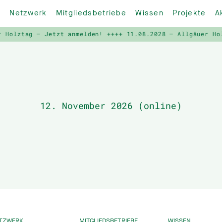
Netzwerk
Mitgliedsbetriebe
Wissen
Projekte
A
Holztag – Jetzt anmelden! ++++
11.08.2028 – Allgäuer Hol
12. November 2026 (online)
TZWERK
MITGLIEDSBETRIEBE
WISSEN