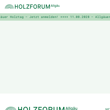
uer Holztag – Jetzt anmelden! ++++
11.08.2028 – Allgäuer 
NE