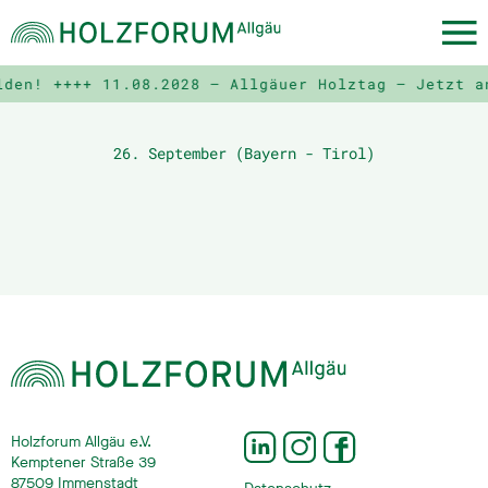
lden! ++++
11.08.2028 – Allgäuer Holztag – Jetzt a
26. September (Bayern - Tirol)
Holzforum Allgäu e.V.
Kemptener Straße 39
87509 Immenstadt