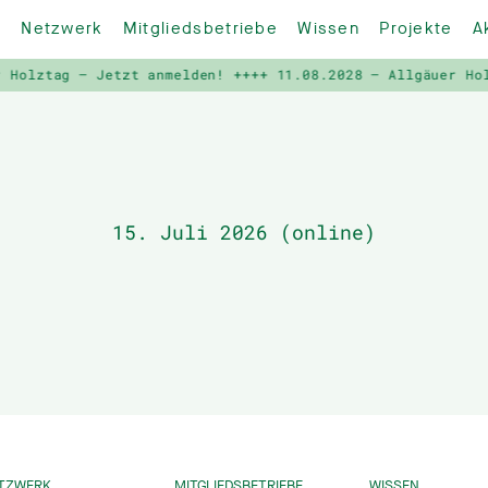
Netzwerk
Mitgliedsbetriebe
Wissen
Projekte
A
Holztag – Jetzt anmelden! ++++
11.08.2028 – Allgäuer Holz
15. Juli 2026 (online)
TZWERK
MITGLIEDSBETRIEBE
WISSEN