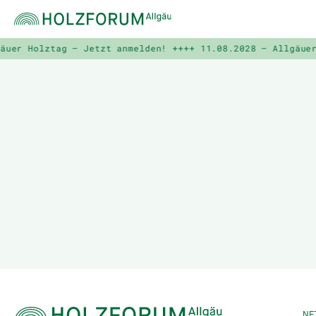
uer Holztag – Jetzt anmelden! ++++
11.08.2028 – Allgäuer 
NE