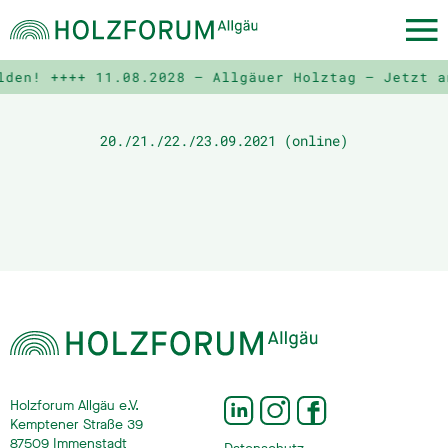
lden! ++++
11.08.2028 – Allgäuer Holztag – Jetzt a
20./21./22./23.09.2021 (online)
Holzforum Allgäu e.V.
Kemptener Straße 39
87509 Immenstadt