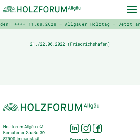
lden! ++++
11.08.2028 – Allgäuer Holztag – Jetzt a
21./22.06.2022 (Friedrichshafen)
Holzforum Allgäu e.V.
Kemptener Straße 39
87509 Immenstadt