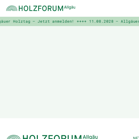
uer Holztag – Jetzt anmelden! ++++
11.08.2028 – Allgäuer
NE