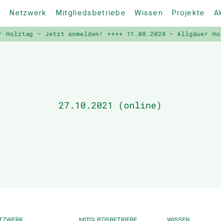
Netzwerk
Mitgliedsbetriebe
Wissen
Projekte
A
 Holztag – Jetzt anmelden! ++++
11.08.2028 – Allgäuer Hol
27.10.2021 (online)
TZWERK
MITGLIEDSBETRIEBE
WISSEN