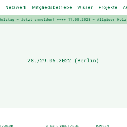
Netzwerk
Mitgliedsbetriebe
Wissen
Projekte
A
lztag – Jetzt anmelden! ++++
11.08.2028 – Allgäuer Holzta
28./29.06.2022 (Berlin)
TZWERK
MITGLIEDSBETRIEBE
WISSEN