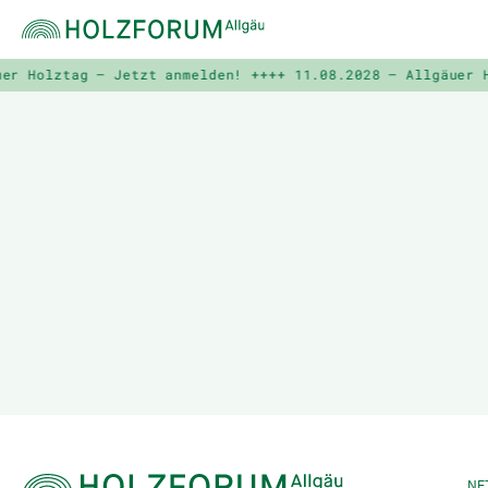
r Holztag – Jetzt anmelden! ++++
11.08.2028 – Allgäuer Ho
NE