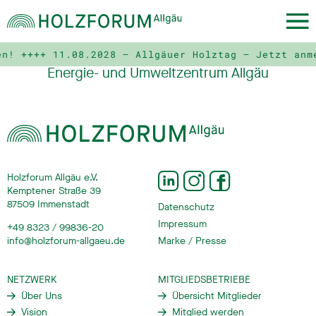
en! ++++
11.08.2028 – Allgäuer Holztag – Jetzt anm
Energie- und Umweltzentrum Allgäu
Holzforum Allgäu e.V.
Kemptener Straße 39
87509 Immenstadt
Datenschutz
Impressum
+49 8323 / 99836-20
info@holzforum-allgaeu.de
Marke / Presse
NETZWERK
MITGLIEDSBETRIEBE
Über Uns
Übersicht Mitglieder
Vision
Mitglied werden