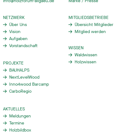
info@holzforum-allgaeu.de
Marke / Presse
NETZWERK
MITGLIEDSBETRIEBE
Über Uns
Übersicht Mitglieder
Vision
Mitglied werden
Aufgaben
Vorstandschaft
WISSEN
Waldwissen
Holzwissen
PROJEKTE
BAUHALPS
NextLevelWood
Inno4wood Barcamp
CarboRegio
AKTUELLES
Meldungen
Termine
Holzbildbox