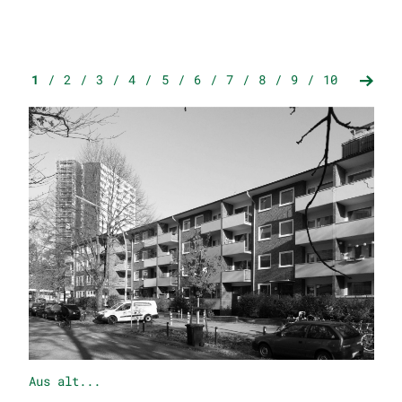
1
2
3
4
5
6
7
8
9
10
Aus alt...
ma