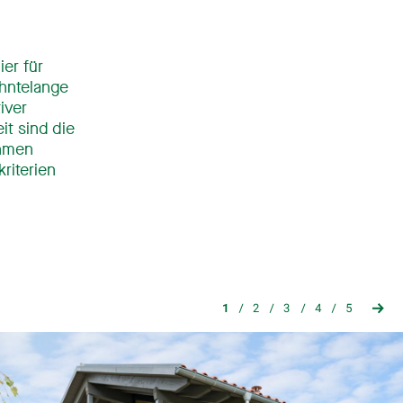
ier für
hntelange
iver
t sind die
ehmen
riterien
1
2
3
4
5