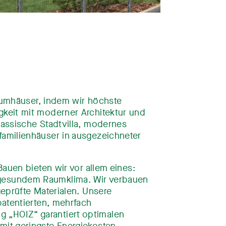
Traumhäuser, indem wir höchste
keit mit moderner Architektur und
lassische Stadtvilla, modernes
amilienhäuser in ausgezeichneter
Bauen bieten wir vor allem eines:
gesundem Raumklima. Wir verbauen
geprüfte Materialen. Unsere
patentierten, mehrfach
„HOIZ“ garantiert optimalen
it geringste Energiekosten.