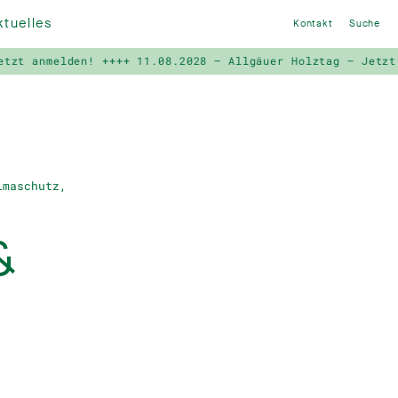
ktuelles
Kontakt
Suche
en! ++++
11.08.2028 – Allgäuer Holztag – Jetzt anmelden! 
imaschutz,
&