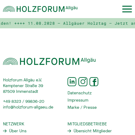
lden! ++++
11.08.2028 – Allgäuer Holztag – Jetzt a
Holzforum Allgäu e.V.
Kemptener Straße 39
87509 Immenstadt
Datenschutz
Impressum
+49 8323 / 99836-20
info@holzforum-allgaeu.de
Marke / Presse
NETZWERK
MITGLIEDSBETRIEBE
Über Uns
Übersicht Mitglieder