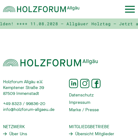
elden! ++++
11.08.2028 – Allgäuer Holztag – Jetzt 
Holzforum Allgäu e.V.
Kemptener Straße 39
87509 Immenstadt
Datenschutz
Impressum
+49 8323 / 99836-20
info@holzforum-allgaeu.de
Marke / Presse
NETZWERK
MITGLIEDSBETRIEBE
Über Uns
Übersicht Mitglieder