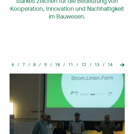
starkes Zeichen für die Bedeutung von
Kooperation, Innovation und Nachhaltigkeit
im Bauwesen.
5
6
7
8
9
10
11
12
13
14